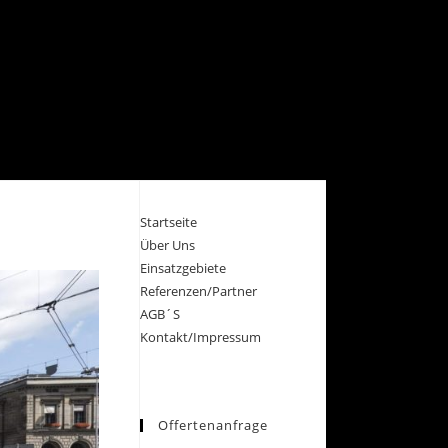
Startseite
Über Uns
Einsatzgebiete
Referenzen/Partner
AGB´S
Kontakt/Impressum
Offertenanfrage