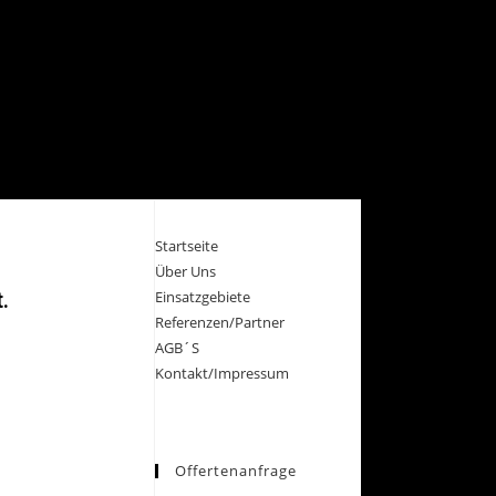
Startseite
Über Uns
.
Einsatzgebiete
Referenzen/Partner
AGB´S
Kontakt/Impressum
Offertenanfrage